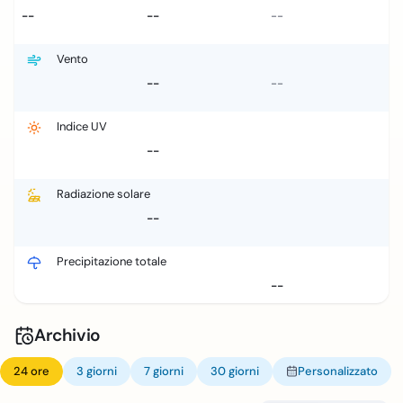
--
--
--
Vento
--
--
Indice UV
--
Radiazione solare
--
Precipitazione totale
--
Archivio
24 ore
3 giorni
7 giorni
30 giorni
Personalizzato