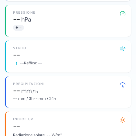
PRESSIONE
--
hPa
--
VENTO
--
--
Raffica:
--
PRECIPITAZIONI
--
mm
/ 1h
--
mm / 3h
--
mm / 24h
INDICE UV
--
Radiazione solare:
--
W/m²