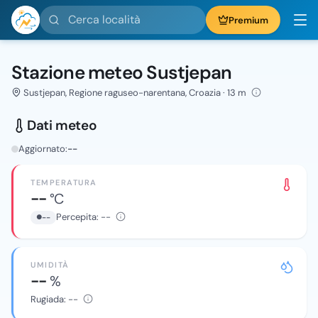
Cerca località
Premium
Stazione meteo Sustjepan
Sustjepan, Regione raguseo-narentana, Croazia · 13 m
Dati meteo
Aggiornato:
--
TEMPERATURA
--
°C
Percepita:
--
--
UMIDITÀ
--
%
Rugiada:
--