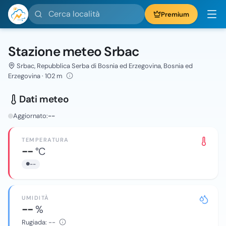
Cerca località
Premium
Stazione meteo Srbac
Srbac, Repubblica Serba di Bosnia ed Erzegovina, Bosnia ed
Erzegovina · 102 m
Dati meteo
Aggiornato:
--
TEMPERATURA
--
°C
--
UMIDITÀ
--
%
Rugiada:
--