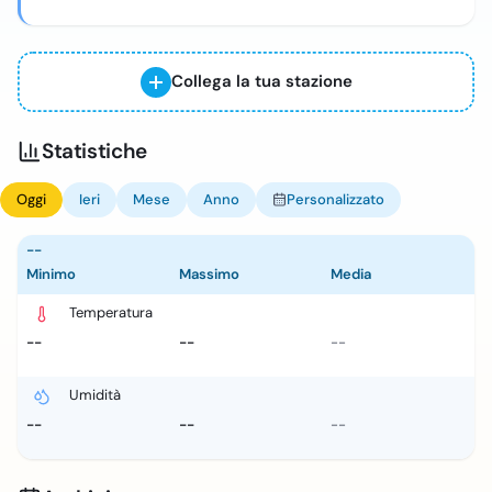
Collega la tua stazione
Statistiche
Oggi
Ieri
Mese
Anno
Personalizzato
--
Minimo
Massimo
Media
Temperatura
--
--
--
Umidità
--
--
--