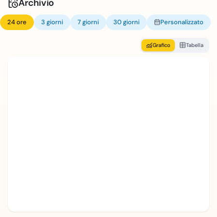
Archivio
24 ore
3 giorni
7 giorni
30 giorni
Personalizzato
Grafico
Tabella