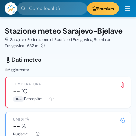
Cerca località
Premium
Stazione meteo Sarajevo-Bjelave
Sarajevo, Federazione di Bosnia ed Erzegovina, Bosnia ed
Erzegovina · 632 m
Dati meteo
Aggiornato:
--
TEMPERATURA
--
°C
Percepita:
--
--
UMIDITÀ
--
%
Rugiada:
--