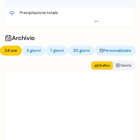
Precipitazione totale
--
Archivio
24 ore
3 giorni
7 giorni
30 giorni
Personalizzato
Grafico
Tabella