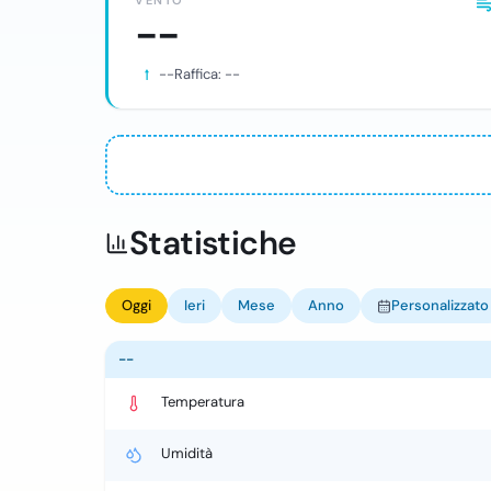
VENTO
--
--
Raffica:
--
Statistiche
Oggi
Ieri
Mese
Anno
Personalizzato
--
Temperatura
Umidità