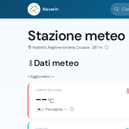
Cerca loc
Neverin
Stazione meteo 
Radetići, Regione istriana, Croazia · 287 m
Dati meteo
Aggiornato:
--
TEMPERATURA
--
°C
Percepita:
--
--