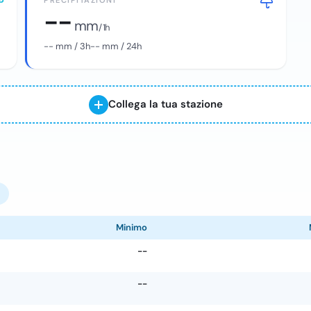
PRECIPITAZIONI
--
mm
/ 1h
--
mm / 3h
--
mm / 24h
Collega la tua stazione
Minimo
--
--