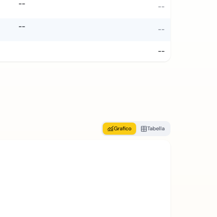
--
--
--
--
--
Grafico
Tabella