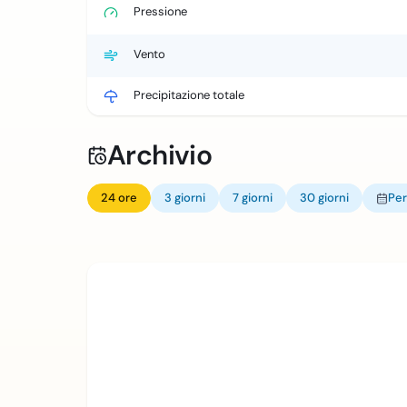
Pressione
Vento
Precipitazione totale
Archivio
24 ore
3 giorni
7 giorni
30 giorni
Per