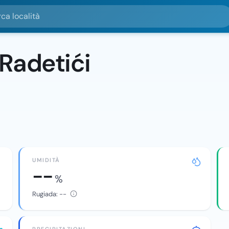
alità
Radetići
UMIDITÀ
--
%
Rugiada:
--