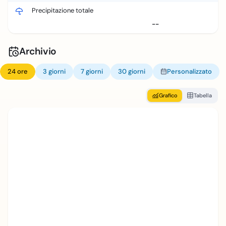
Precipitazione totale
--
Archivio
24 ore
3 giorni
7 giorni
30 giorni
Personalizzato
Grafico
Tabella