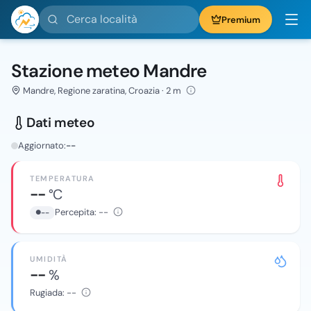
Cerca località
Premium
Stazione meteo Mandre
Mandre, Regione zaratina, Croazia · 2 m
Dati meteo
Aggiornato:
--
TEMPERATURA
--
°C
Percepita:
--
--
UMIDITÀ
--
%
Rugiada:
--