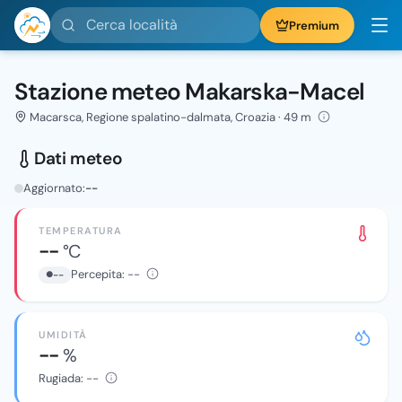
Cerca località
Premium
Stazione meteo Makarska-Macel
Macarsca, Regione spalatino-dalmata, Croazia · 49 m
Dati meteo
Aggiornato:
--
TEMPERATURA
--
°C
Percepita:
--
--
UMIDITÀ
--
%
Rugiada:
--