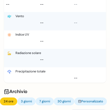
--
--
--
Vento
--
--
Indice UV
--
Radiazione solare
--
Precipitazione totale
--
Archivio
24 ore
3 giorni
7 giorni
30 giorni
Personalizzato