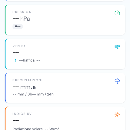
PRESSIONE
--
hPa
--
VENTO
--
--
Raffica:
--
PRECIPITAZIONI
--
mm
/ 1h
--
mm / 3h
--
mm / 24h
INDICE UV
--
Radiazione solare:
--
W/m²