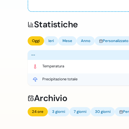
Statistiche
Oggi
Ieri
Mese
Anno
Personalizzato
--
Temperatura
Precipitazione totale
Archivio
24 ore
3 giorni
7 giorni
30 giorni
Per