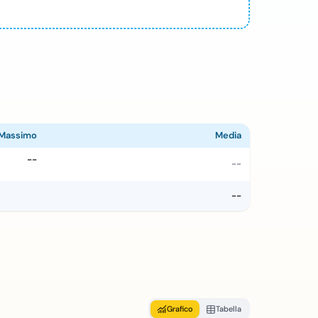
Massimo
Media
--
--
--
Grafico
Tabella