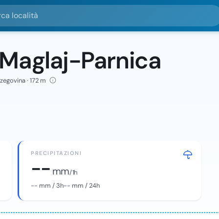
alità
 Maglaj-Parnica
rzegovina · 172 m
PRECIPITAZIONI
--
mm
/ 1h
--
mm / 3h
--
mm / 24h