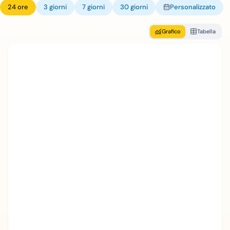
24 ore
3 giorni
7 giorni
30 giorni
Personalizzato
Grafico
Tabella