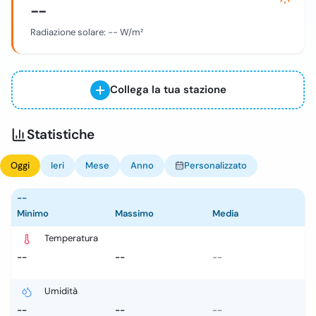
--
Radiazione solare:
--
W/m²
Collega la tua stazione
Statistiche
Oggi
Ieri
Mese
Anno
Personalizzato
--
Minimo
Massimo
Media
Temperatura
--
--
--
Umidità
--
--
--