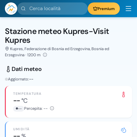
Cerca località
Premium
Stazione meteo Kupres-Visit
Kupres
Kupres, Federazione di Bosnia ed Erzegovina, Bosnia ed
Erzegovina · 1200 m
Dati meteo
Aggiornato:
--
TEMPERATURA
--
°C
Percepita:
--
--
UMIDITÀ
--
%