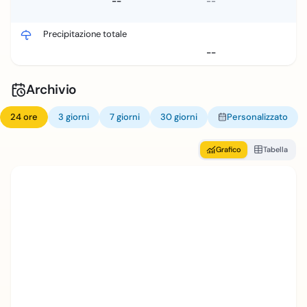
--
--
Precipitazione totale
--
Archivio
24 ore
3 giorni
7 giorni
30 giorni
Personalizzato
Grafico
Tabella