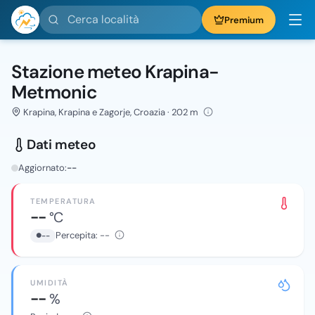
Cerca località
Premium
Stazione meteo Krapina-
Metmonic
Krapina, Krapina e Zagorje, Croazia · 202 m
Dati meteo
Aggiornato:
--
TEMPERATURA
--
°C
Percepita:
--
--
UMIDITÀ
--
%