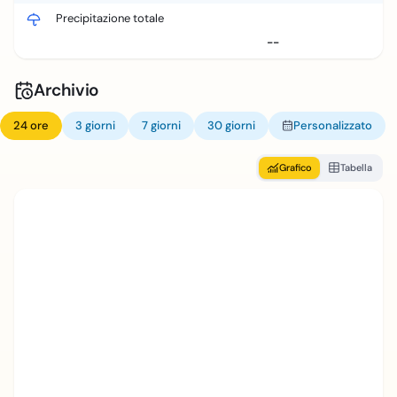
Precipitazione totale
--
Archivio
24 ore
3 giorni
7 giorni
30 giorni
Personalizzato
Grafico
Tabella