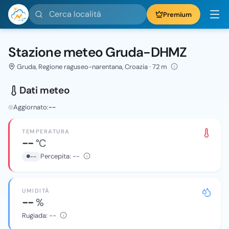
Cerca località
Premium
Stazione meteo Gruda-DHMZ
Gruda, Regione raguseo-narentana, Croazia · 72 m
Dati meteo
Aggiornato:
--
TEMPERATURA
--
°C
Percepita:
--
--
UMIDITÀ
--
%
Rugiada:
--