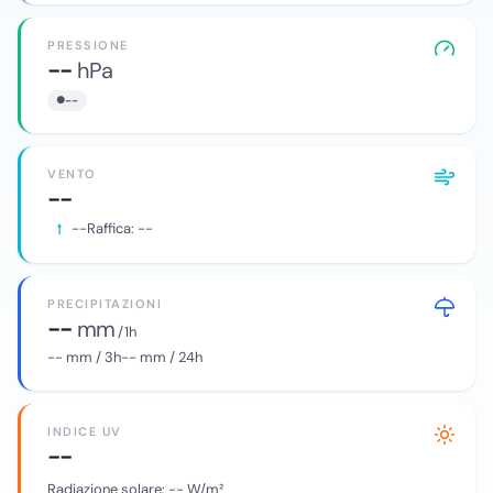
PRESSIONE
--
hPa
--
VENTO
--
--
Raffica:
--
PRECIPITAZIONI
--
mm
/ 1h
--
mm / 3h
--
mm / 24h
INDICE UV
--
Radiazione solare:
--
W/m²