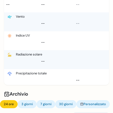
--
--
--
Vento
--
--
Indice UV
--
Radiazione solare
--
Precipitazione totale
--
Archivio
24 ore
3 giorni
7 giorni
30 giorni
Personalizzato