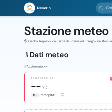
Cerca loc
Neverin
Stazione meteo
Gacko, Repubblica Serba di Bosnia ed Erzegovina, Bosnia
Dati meteo
Aggiornato:
--
TEMPERATURA
--
°C
Percepita:
--
--