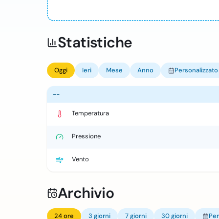
Statistiche
Oggi
Ieri
Mese
Anno
Personalizzato
--
Temperatura
Pressione
Vento
Archivio
24 ore
3 giorni
7 giorni
30 giorni
Per