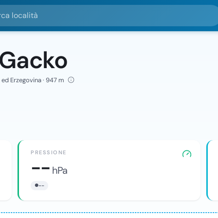
alità
 Gacko
 ed Erzegovina · 947 m
PRESSIONE
--
hPa
--