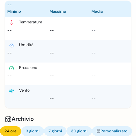
--
Minimo
Massimo
Media
Temperatura
--
--
--
Umidità
--
--
--
Pressione
--
--
--
Vento
--
--
Archivio
24 ore
3 giorni
7 giorni
30 giorni
Personalizzato