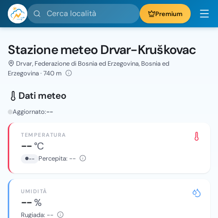
Cerca località
Premium
Stazione meteo Drvar-Kruškovac
Drvar, Federazione di Bosnia ed Erzegovina, Bosnia ed
Erzegovina · 740 m
Dati meteo
Aggiornato:
--
TEMPERATURA
--
°C
Percepita:
--
--
UMIDITÀ
--
%
Rugiada:
--