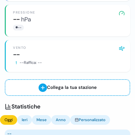
PRESSIONE
--
hPa
--
VENTO
--
--
Raffica:
--
Collega la tua stazione
Statistiche
Oggi
Ieri
Mese
Anno
Personalizzato
--