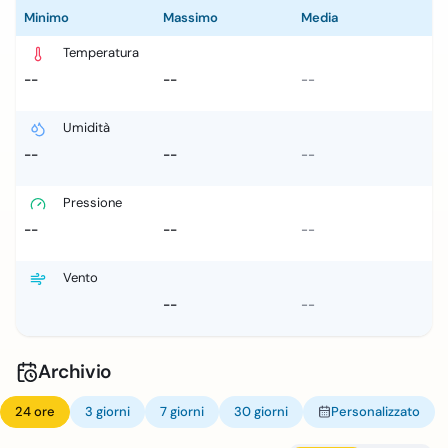
Minimo
Massimo
Media
Temperatura
--
--
--
Umidità
--
--
--
Pressione
--
--
--
Vento
--
--
Archivio
24 ore
3 giorni
7 giorni
30 giorni
Personalizzato