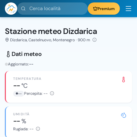
Cerca località
Premium
Stazione meteo Dizdarica
Dizdarica, Castelnuovo, Montenegro · 900 m
Dati meteo
Aggiornato:
--
TEMPERATURA
--
°C
Percepita:
--
--
UMIDITÀ
--
%
Rugiada:
--