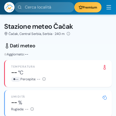
Cerca località
Premium
Stazione meteo Čačak
Čačak, Central Serbia, Serbia · 240 m
Dati meteo
Aggiornato:
--
TEMPERATURA
--
°C
Percepita:
--
--
UMIDITÀ
--
%
Rugiada:
--