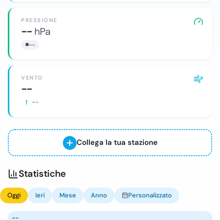
PRESSIONE
--
hPa
--
VENTO
--
--
Collega la tua stazione
Statistiche
Oggi
Ieri
Mese
Anno
Personalizzato
--