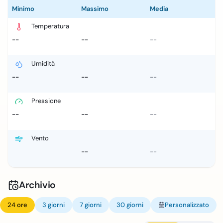
Minimo
Massimo
Media
Temperatura
--
--
--
Umidità
--
--
--
Pressione
--
--
--
Vento
--
--
Archivio
24 ore
3 giorni
7 giorni
30 giorni
Personalizzato