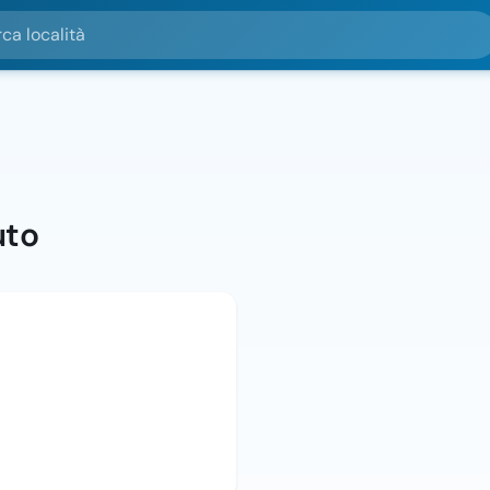
alità
uto