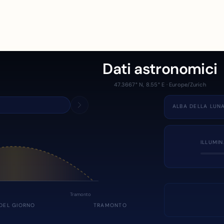
Dati astronomici
47.3667° N, 8.55° E · Europe/Zurich
ALBA DELLA LUN
ILLUMI
Tramonto
DEL GIORNO
TRAMONTO