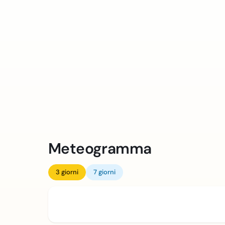
Meteogramma
3 giorni
7 giorni