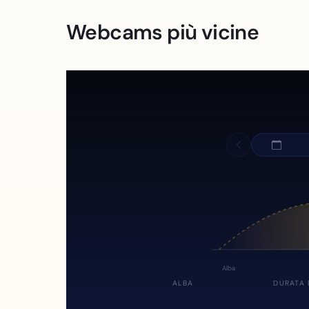
Webcams più vicine
Alba
ALBA
DURATA 