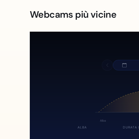
Webcams più vicine
Alba
ALBA
DURATA 