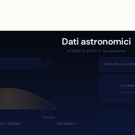
Dati astronomici
47.3539° N, 8.5517° E · Europe/Zurich
ALBA DELLA LUN
ILLUMI
Tramonto
DEL GIORNO
TRAMONTO