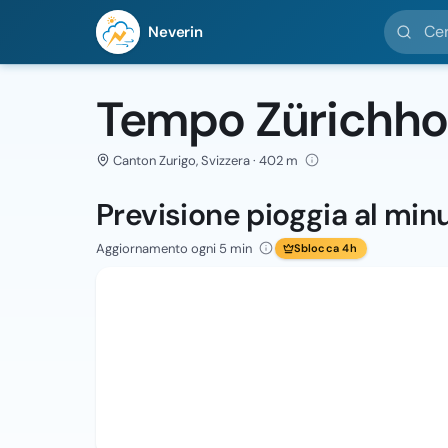
Cerca loc
Neverin
Tempo Zürichho
Canton Zurigo, Svizzera · 402 m
Previsione pioggia al min
Aggiornamento ogni 5 min
Sblocca 4h