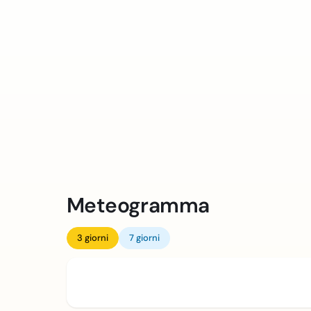
Meteogramma
3 giorni
7 giorni