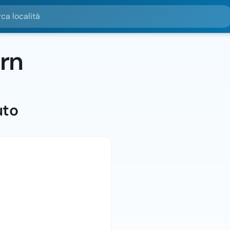
alità
rn
uto