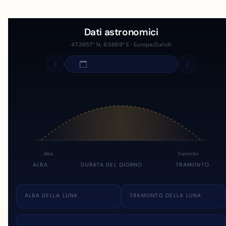
Dati astronomici
47.3857° N, 8.5669° E · Europe/Zurich
Alba
Tramonto
ALBA
DURATA DEL GIORNO
TRAMONTO
ALBA DELLA LUNA
TRAMONTO DELLA LUNA