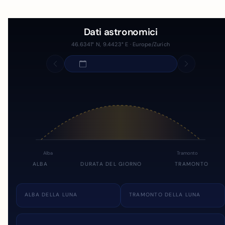
Dati astronomici
46.6341° N, 9.4423° E · Europe/Zurich
Alba
Tramonto
ALBA
DURATA DEL GIORNO
TRAMONTO
ALBA DELLA LUNA
TRAMONTO DELLA LUNA