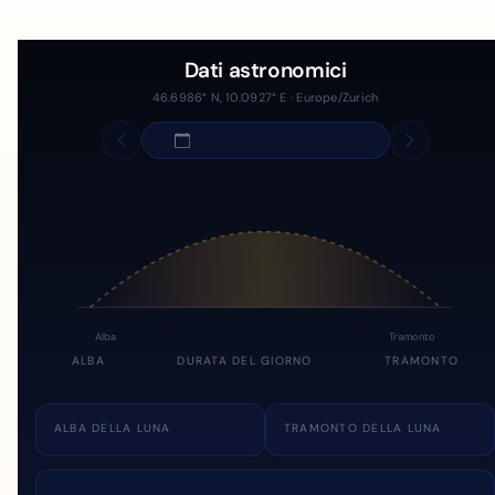
Dati astronomici
46.6986° N, 10.0927° E · Europe/Zurich
Alba
Tramonto
ALBA
DURATA DEL GIORNO
TRAMONTO
ALBA DELLA LUNA
TRAMONTO DELLA LUNA