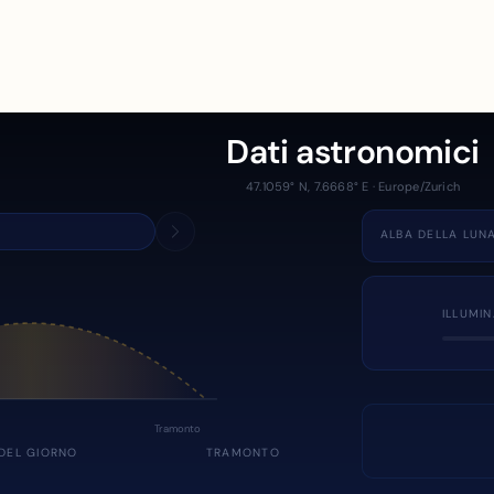
Dati astronomici
47.1059° N, 7.6668° E · Europe/Zurich
ALBA DELLA LUN
ILLUMI
Tramonto
DEL GIORNO
TRAMONTO