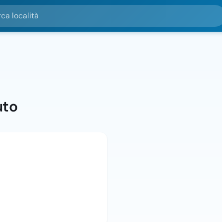
alità
uto