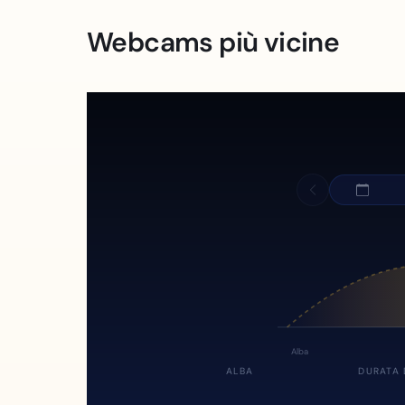
Webcams più vicine
Alba
ALBA
DURATA 