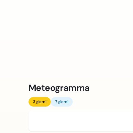
Meteogramma
3 giorni
7 giorni