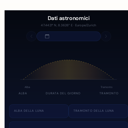
Dati astronomici
47.4421° N, 8.3626° E · Europe/Zurich
Alba
Tramonto
ALBA
DURATA DEL GIORNO
TRAMONTO
ALBA DELLA LUNA
TRAMONTO DELLA LUNA