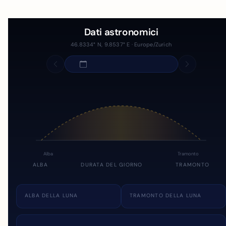
Dati astronomici
46.8334° N, 9.8537° E · Europe/Zurich
Alba
Tramonto
ALBA
DURATA DEL GIORNO
TRAMONTO
ALBA DELLA LUNA
TRAMONTO DELLA LUNA