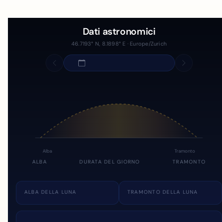
Dati astronomici
46.7193° N, 8.1898° E · Europe/Zurich
Alba
Tramonto
ALBA
DURATA DEL GIORNO
TRAMONTO
ALBA DELLA LUNA
TRAMONTO DELLA LUNA