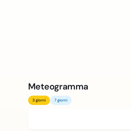
Meteogramma
3 giorni
7 giorni