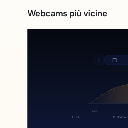
Webcams più vicine
Alba
ALBA
DURATA 