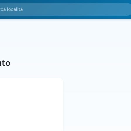
alità
uto