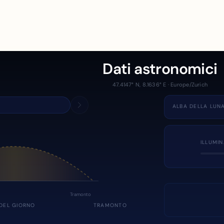
Dati astronomici
47.4147° N, 8.1636° E · Europe/Zurich
ALBA DELLA LUN
ILLUMI
Tramonto
DEL GIORNO
TRAMONTO