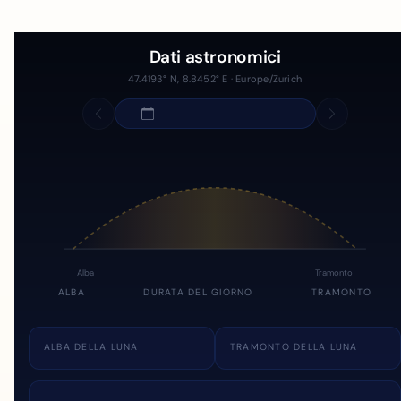
Dati astronomici
47.4193° N, 8.8452° E · Europe/Zurich
Alba
Tramonto
ALBA
DURATA DEL GIORNO
TRAMONTO
ALBA DELLA LUNA
TRAMONTO DELLA LUNA