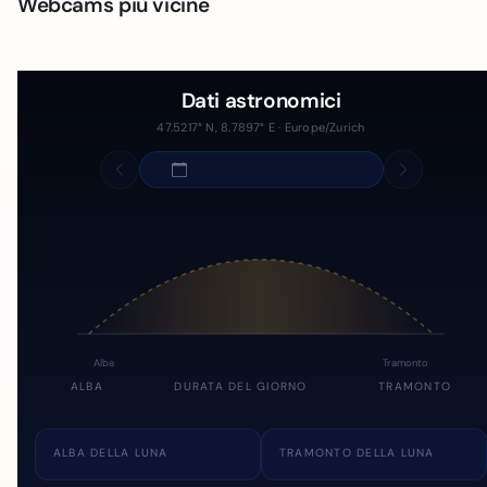
Webcams più vicine
Dati astronomici
47.5217° N, 8.7897° E · Europe/Zurich
Alba
Tramonto
ALBA
DURATA DEL GIORNO
TRAMONTO
ALBA DELLA LUNA
TRAMONTO DELLA LUNA