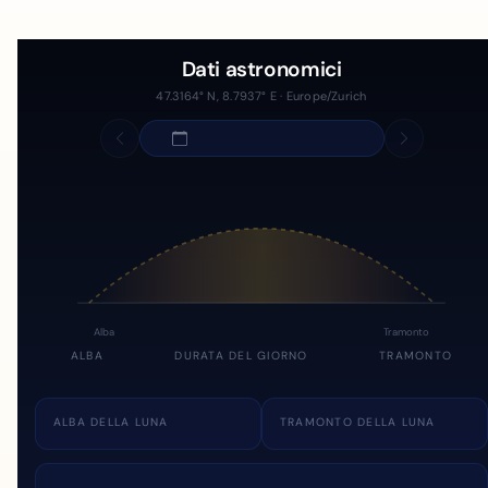
Dati astronomici
47.3164° N, 8.7937° E · Europe/Zurich
Alba
Tramonto
ALBA
DURATA DEL GIORNO
TRAMONTO
ALBA DELLA LUNA
TRAMONTO DELLA LUNA