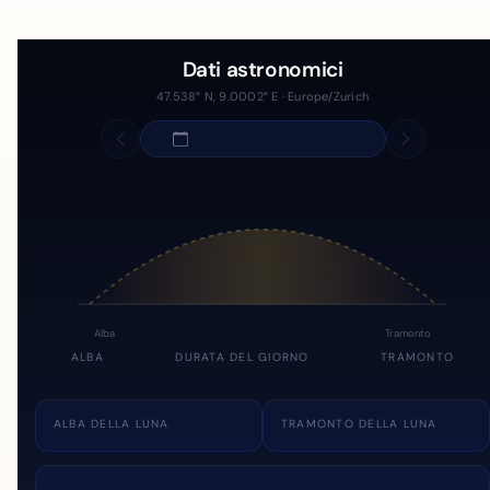
Dati astronomici
47.538° N, 9.0002° E · Europe/Zurich
Alba
Tramonto
ALBA
DURATA DEL GIORNO
TRAMONTO
ALBA DELLA LUNA
TRAMONTO DELLA LUNA