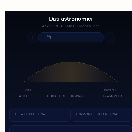
Dati astronomici
47.2991° N, 8.8646° E · Europe/Zurich
Alba
Tramonto
ALBA
DURATA DEL GIORNO
TRAMONTO
ALBA DELLA LUNA
TRAMONTO DELLA LUNA