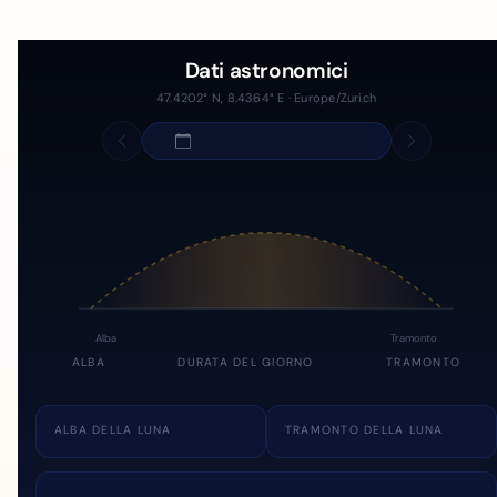
Dati astronomici
47.4202° N, 8.4364° E · Europe/Zurich
Alba
Tramonto
ALBA
DURATA DEL GIORNO
TRAMONTO
ALBA DELLA LUNA
TRAMONTO DELLA LUNA