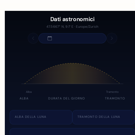
Dati astronomici
47.5667° N, 9.1° E · Europe/Zurich
Alba
Tramonto
ALBA
DURATA DEL GIORNO
TRAMONTO
ALBA DELLA LUNA
TRAMONTO DELLA LUNA