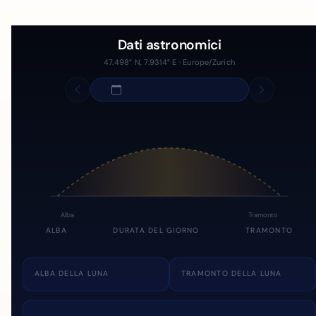
Dati astronomici
47.498° N, 7.9314° E · Europe/Zurich
Alba
Tramonto
ALBA
DURATA DEL GIORNO
TRAMONTO
ALBA DELLA LUNA
TRAMONTO DELLA LUNA