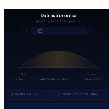
Dati astronomici
46.1433° N, 8.842° E · Europe/Zurich
Alba
Tramonto
ALBA
DURATA DEL GIORNO
TRAMONTO
ALBA DELLA LUNA
TRAMONTO DELLA LUNA