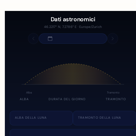
Dati astronomici
46.2217° N, 7.2786° E · Europe/Zurich
Alba
Tramonto
ALBA
DURATA DEL GIORNO
TRAMONTO
ALBA DELLA LUNA
TRAMONTO DELLA LUNA