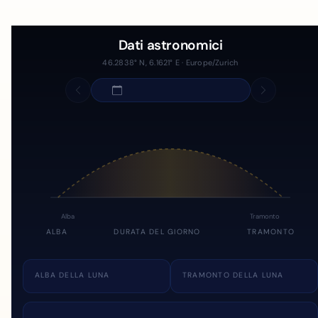
Dati astronomici
46.2838° N, 6.1621° E · Europe/Zurich
Alba
Tramonto
ALBA
DURATA DEL GIORNO
TRAMONTO
ALBA DELLA LUNA
TRAMONTO DELLA LUNA