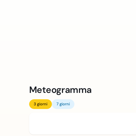
Meteogramma
3 giorni
7 giorni