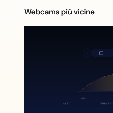
Webcams più vicine
Alba
ALBA
DURATA 