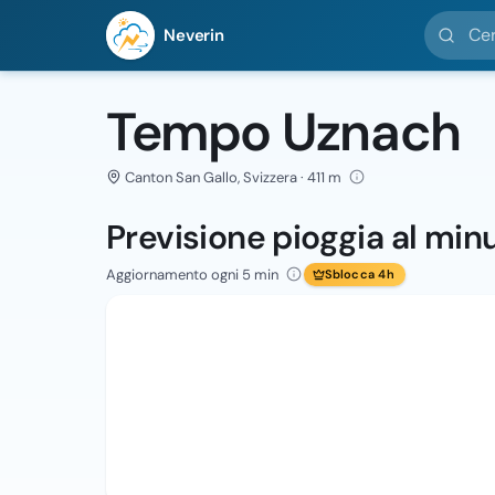
Cerca loc
Neverin
Tempo Uznach
Canton San Gallo, Svizzera · 411 m
Previsione pioggia al min
Aggiornamento ogni 5 min
Sblocca 4h