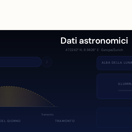
Dati astronomici
47.2242° N, 8.9826° E · Europe/Zurich
ALBA DELLA LUN
ILLUMI
Tramonto
DEL GIORNO
TRAMONTO