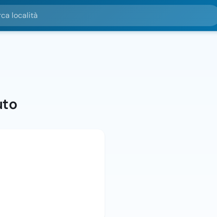
alità
uto