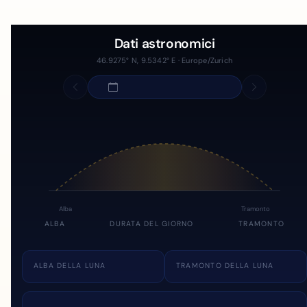
Dati astronomici
46.9275° N, 9.5342° E · Europe/Zurich
Alba
Tramonto
ALBA
DURATA DEL GIORNO
TRAMONTO
ALBA DELLA LUNA
TRAMONTO DELLA LUNA