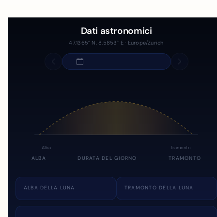
Dati astronomici
47.1365° N, 8.5853° E · Europe/Zurich
Alba
Tramonto
ALBA
DURATA DEL GIORNO
TRAMONTO
ALBA DELLA LUNA
TRAMONTO DELLA LUNA