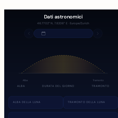
Dati astronomici
46.7702° N, 7.8206° E · Europe/Zurich
Alba
Tramonto
ALBA
DURATA DEL GIORNO
TRAMONTO
ALBA DELLA LUNA
TRAMONTO DELLA LUNA