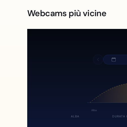
Webcams più vicine
Alba
ALBA
DURATA 