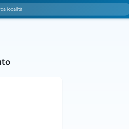
alità
uto