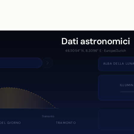
Dati astronomici
46.5054° N, 8.3096° E · Europe/Zurich
ALBA DELLA LUN
ILLUMI
Tramonto
DEL GIORNO
TRAMONTO