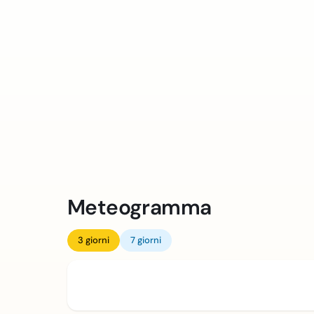
Meteogramma
3 giorni
7 giorni