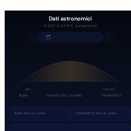
Dati astronomici
47.2173° N, 8.779° E · Europe/Zurich
Alba
Tramonto
ALBA
DURATA DEL GIORNO
TRAMONTO
ALBA DELLA LUNA
TRAMONTO DELLA LUNA