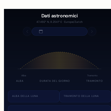
Dati astronomici
47.492° N, 8.2541° E · Europe/Zurich
Alba
Tramonto
ALBA
DURATA DEL GIORNO
TRAMONTO
ALBA DELLA LUNA
TRAMONTO DELLA LUNA