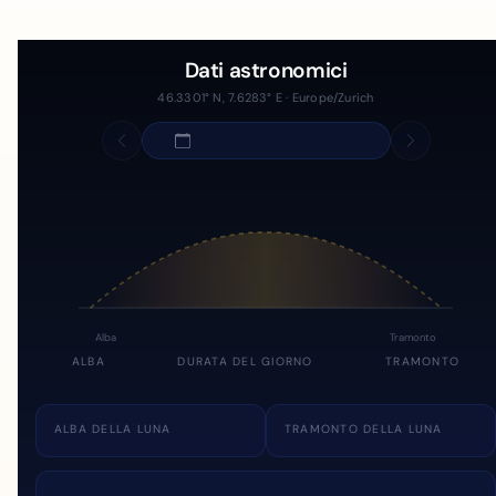
Dati astronomici
46.3301° N, 7.6283° E · Europe/Zurich
Alba
Tramonto
ALBA
DURATA DEL GIORNO
TRAMONTO
ALBA DELLA LUNA
TRAMONTO DELLA LUNA