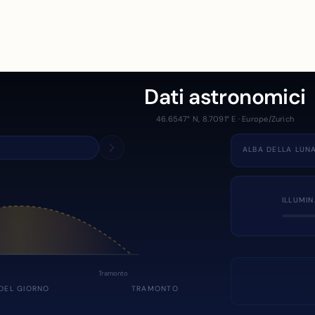
Dati astronomici
46.6547° N, 8.7091° E · Europe/Zurich
ALBA DELLA LUN
ILLUMI
Tramonto
DEL GIORNO
TRAMONTO