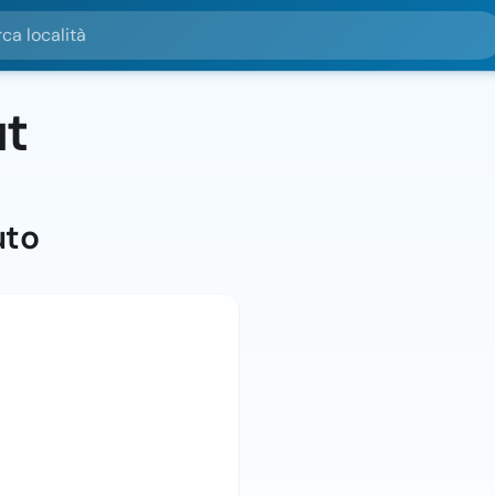
alità
t
uto