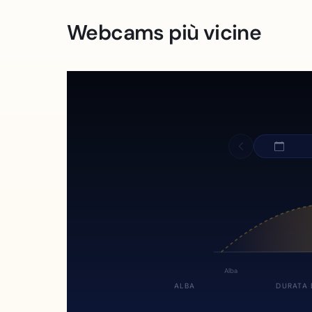
Webcams più vicine
Alba
ALBA
DURATA 