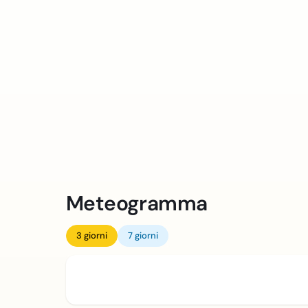
Meteogramma
3 giorni
7 giorni