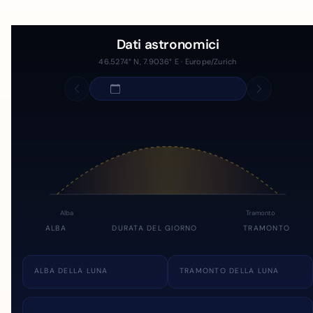
Dati astronomici
46.5274° N, 7.9036° E · Europe/Zurich
Alba
Tramonto
ALBA
DURATA DEL GIORNO
TRAMONTO
ALBA DELLA LUNA
TRAMONTO DELLA LUNA