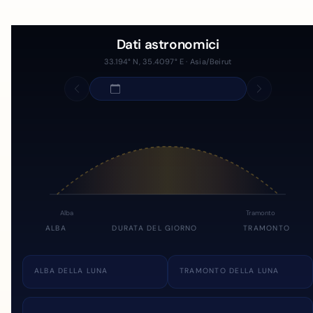
Dati astronomici
33.194° N, 35.4097° E · Asia/Beirut
Alba
Tramonto
ALBA
DURATA DEL GIORNO
TRAMONTO
ALBA DELLA LUNA
TRAMONTO DELLA LUNA