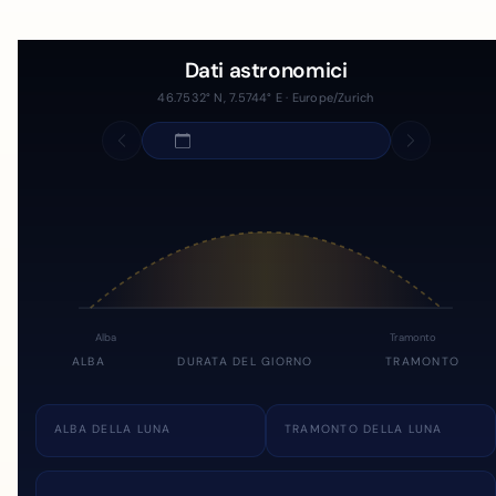
Dati astronomici
46.7532° N, 7.5744° E · Europe/Zurich
Alba
Tramonto
ALBA
DURATA DEL GIORNO
TRAMONTO
ALBA DELLA LUNA
TRAMONTO DELLA LUNA