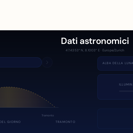
Dati astronomici
47.4353° N, 8.1003° E · Europe/Zurich
ALBA DELLA LUN
ILLUMI
Tramonto
DEL GIORNO
TRAMONTO