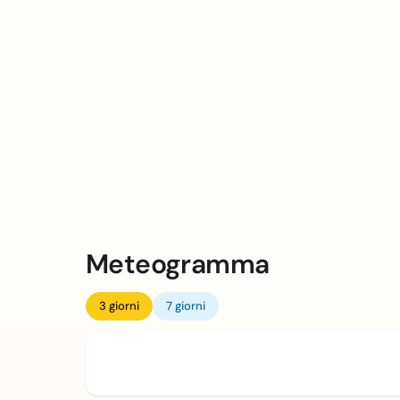
Meteogramma
3 giorni
7 giorni