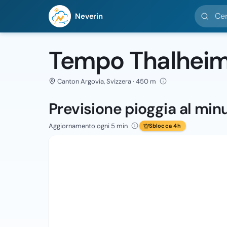
Cerca loc
Neverin
Tempo Thalhei
Canton Argovia, Svizzera · 450 m
Previsione pioggia al min
Aggiornamento ogni 5 min
Sblocca 4h