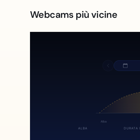
Webcams più vicine
Alba
ALBA
DURATA 