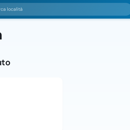
alità
m
uto