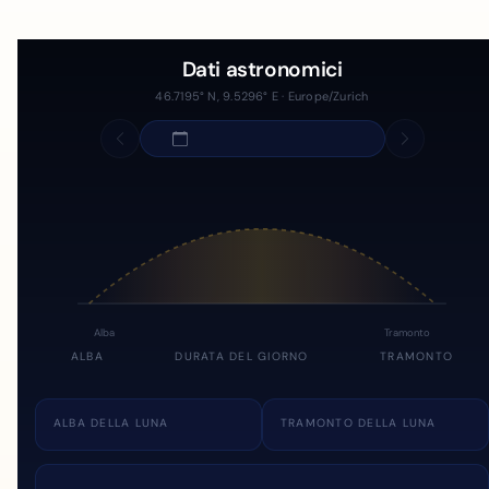
Dati astronomici
46.7195° N, 9.5296° E · Europe/Zurich
Alba
Tramonto
ALBA
DURATA DEL GIORNO
TRAMONTO
ALBA DELLA LUNA
TRAMONTO DELLA LUNA